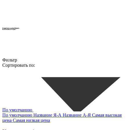
Created by Leonides Delgado
from the Noun Project
Фильтр
Сортировать по:
По умолчанию
По умолчанию
Название Я-А
Название А-Я
Самая высокая
цена
Самая низкая цена