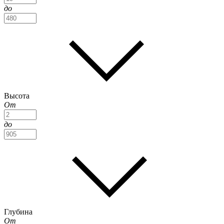
до
Высота
От
до
Глубина
От