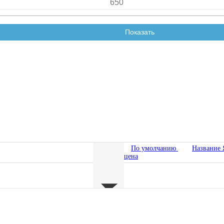
По умолчанию
Название
цена