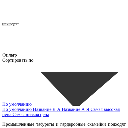
Created by Leonides Delgado
from the Noun Project
Фильтр
Сортировать по:
По умолчанию
По умолчанию
Название Я-А
Название А-Я
Самая высокая
цена
Самая низкая цена
Промышленные табуреты и гардеробные скамейки подходят